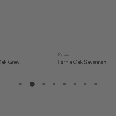
Natural
ak Savannah
Ginger Wood Camel