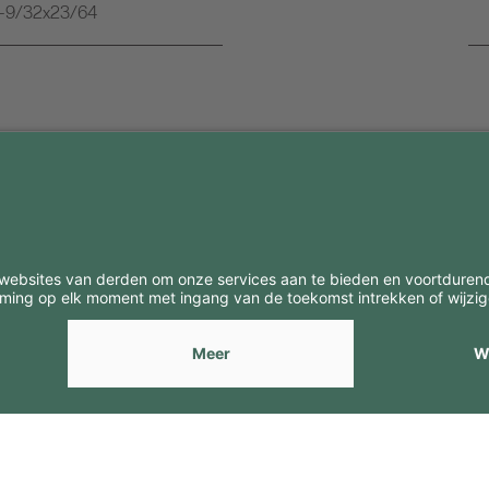
7-9/32x23/64
BE
CONTACTEN
Contacten