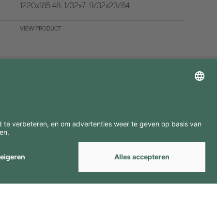
1220x185 48-1/32x7-9/32x23/64
VIEW PRODUCT
ZOEK ONZE MERKEN
by
Webcomum