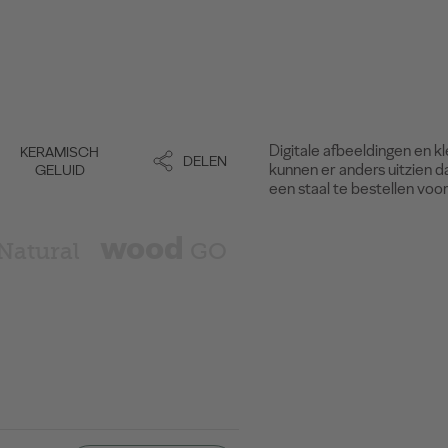
Digitale afbeeldingen en k
KERAMISCH
DELEN
kunnen er anders uitzien d
GELUID
een staal te bestellen voo
wood
wood
Natural
GO
Inspire