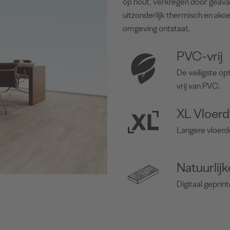
op hout, verkregen door geavan
uitzonderlijk thermisch en ak
omgeving ontstaat.
PVC-vrij
De veiligste op
vrij van PVC.
XL Vloerd
Langere vloerd
Natuurlijk
Digitaal geprin