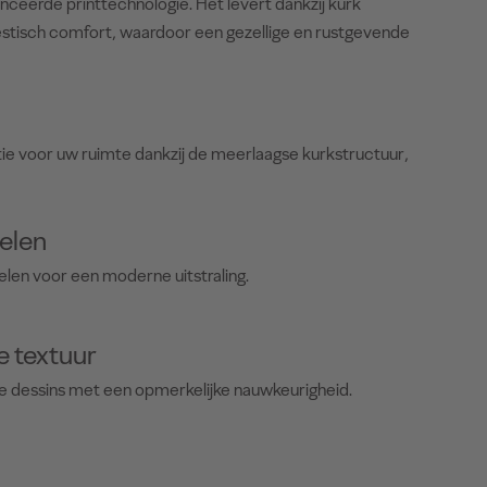
ceerde printtechnologie. Het levert dankzij kurk
oestisch comfort, waardoor een gezellige en rustgevende
tie voor uw ruimte dankzij de meerlaagse kurkstructuur,
elen
elen voor een moderne uitstraling.
e textuur
te dessins met een opmerkelijke nauwkeurigheid.