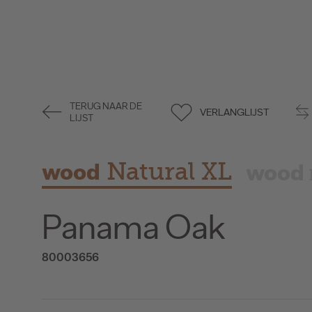
TERUG NAAR DE
VERLANGLIJST
LIJST
wood
Natural XL
wood
Panama Oak
80003656