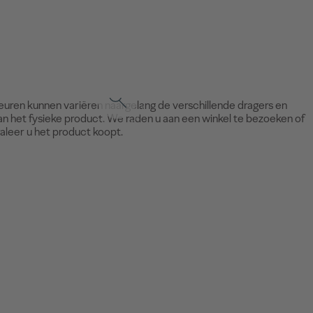
leuren kunnen variëren naargelang de verschillende dragers en
an het fysieke product. We raden u aan een winkel te bezoeken of
raleer u het product koopt.