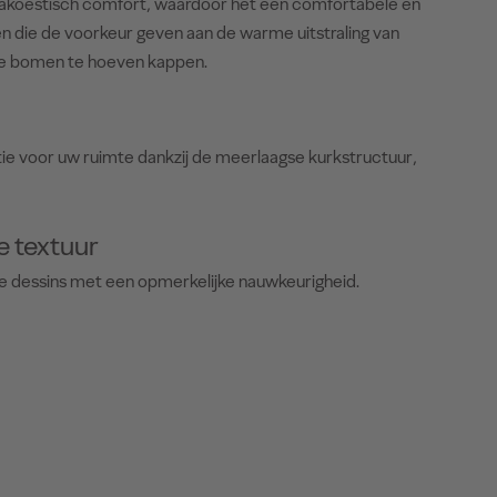
n akoestisch comfort, waardoor het een comfortabele en
n die de voorkeur geven aan de warme uitstraling van
re bomen te hoeven kappen.
tie voor uw ruimte dankzij de meerlaagse kurkstructuur,
e textuur
te dessins met een opmerkelijke nauwkeurigheid.