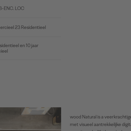
B-ENC. LOC
cieel 23 Residentieel
sidentieel en 10 jaar
ieel
wood Natural is a veerkrachti
met visueel aantrekkelijke dig