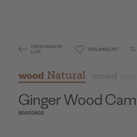
TERUG NAAR DE
VERLANGLIJST
LIJST
wood
Natural
wood
Natu
Ginger Wood Cam
80003602