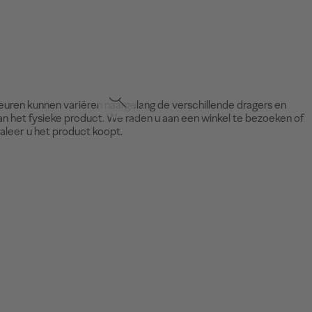
leuren kunnen variëren naargelang de verschillende dragers en
an het fysieke product. We raden u aan een winkel te bezoeken of
raleer u het product koopt.