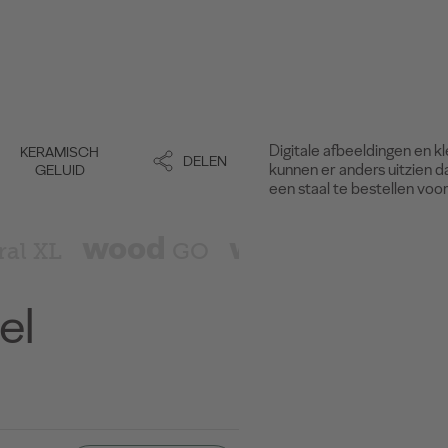
Digitale afbeeldingen en k
KERAMISCH
DELEN
kunnen er anders uitzien d
GELUID
een staal te bestellen voo
wood
wood
ral XL
GO
Inspire
el