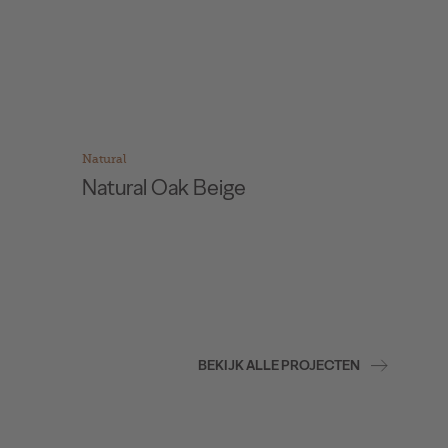
Natural
Natural
Natural Oak Beige
Natur
BEKIJK ALLE PROJECTEN