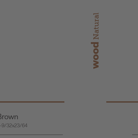
Natural
wood
Brown
7-9/32x23/64