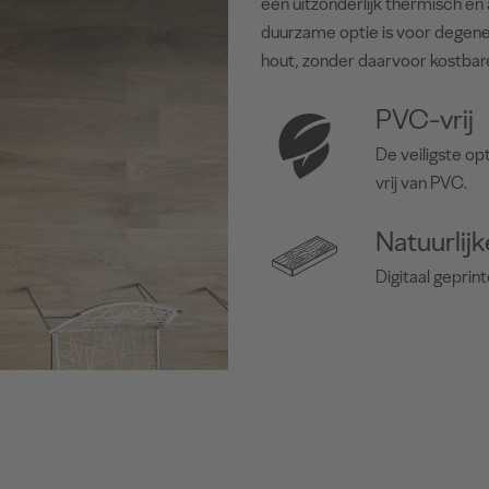
een uitzonderlijk thermisch e
duurzame optie is voor degene
hout, zonder daarvoor kostba
PVC-vrij
De veiligste op
vrij van PVC.
Natuurlijk
Digitaal geprin