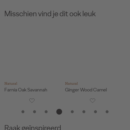
Misschien vind je dit ook leuk
Natural
Natural
Na
Farnia Oak Savannah
Ginger Wood Camel
Na
Raak geïnspireerd