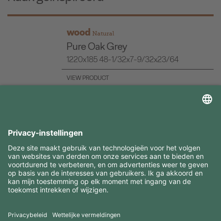
wood
Natural
Pure Oak Grey
1220x185 48-1/32x7-9/32x23/64
VIEW PRODUCT
INTERESSANTE INFORMATIE
MIDDELEN
CONTACTEN
BEZOEK ONZE MERKEN