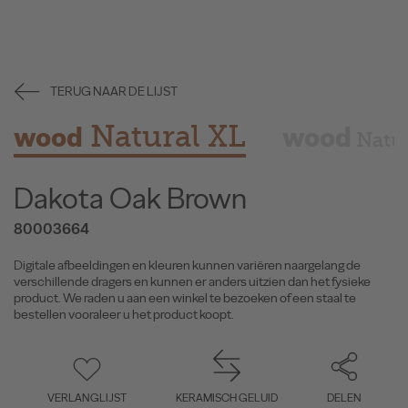
TERUG NAAR DE LIJST
Natural XL
wood
wood
Natu
Dakota Oak Brown
80003664
Digitale afbeeldingen en kleuren kunnen variëren naargelang de
verschillende dragers en kunnen er anders uitzien dan het fysieke
product. We raden u aan een winkel te bezoeken of een staal te
bestellen vooraleer u het product koopt.
VERLANGLIJST
KERAMISCH GELUID
DELEN