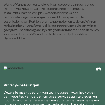
World of Wine is een culturele wijk aan de oevers van de rivier de
Douro in Vila Nova de Gaia. Het is een ruimte met musea,
restaurants, bars en een plek waar enkele festivals en
tentoonstellingen worden gehouden. Ontworpen om de
geschiedenis van Port te vieren, te promoten en te delen. Wijn en
kurk zijn inherent onafscheidelijk, dus in een ruimte die aan wijn is
gewijd, zou het niet logisch zijn om geen kurkvloer te hebben. WOW
koos voor de series Wicanders Cork Pure en Hydrocork (nu
Hydrocork Plus).
INTERESSANTE INFORMATIE
MIDDELEN