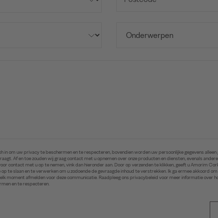
ich in om uw privacy te beschermen en te respecteren, bovendien worden uw persoonlijke gegevens alleen 
vraagt. Af en toe zouden wij graag contact met u opnemen over onze producten en diensten, evenals andere i
oor contact met u op te nemen, vink dan hieronder aan. Door op verzenden te klikken, geeft u Amorim Co
ie op te slaan en te verwerken om u zodoende de gevraagde inhoud te verstrekken. Ik ga ermee akkoord 
op elk moment afmelden voor deze communicatie. Raadpleeg ons privacybeleid voor meer informatie over ho
rmen en te respecteren.