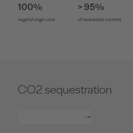
100%
> 95%
vegetal origin core
of renewable content
CO2 sequestration