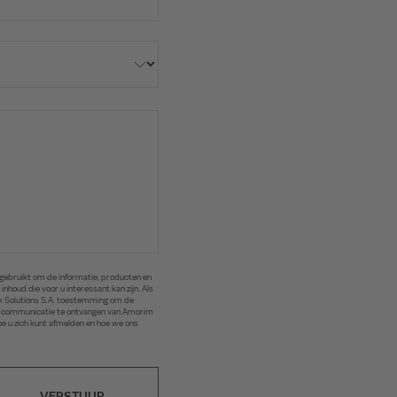
gebruikt om de informatie, producten en
nhoud die voor u interessant kan zijn. Als
rk Solutions S.A. toestemming om de
om communicatie te ontvangen van Amorim
e u zich kunt afmelden en hoe we ons
VERSTUUR