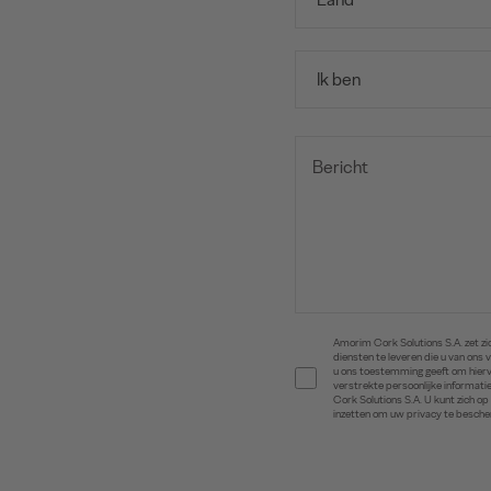
Amorim Cork Solutions S.A. zet z
diensten te leveren die u van ons 
u ons toestemming geeft om hierv
verstrekte persoonlijke informat
Cork Solutions S.A. U kunt zich 
inzetten om uw privacy te besche