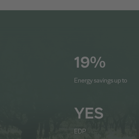
19%
Energy savings up to
YES
EDP