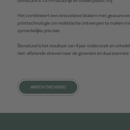
Bionatural is 100% natuurlijk en fossiel plastic vrij.
Het combineert een innovatieve biokern met geavancee
printtechnologie om realistische ontwerpen te maken m
opmerkelijke precisie.
Bionatural is het resultaat van 4 jaar onderzoek en ontwik
niet-aflatende streven naar de groenste en duurzaamste 
WATCH THE VIDEO