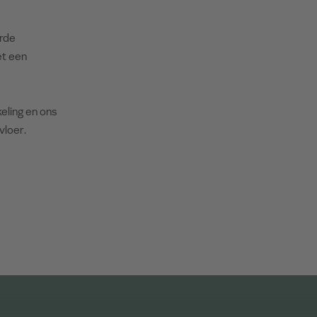
rde
et een
keling en ons
vloer.