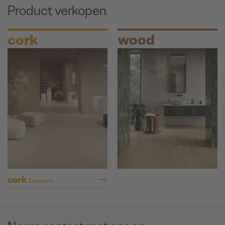
Product verkopen
cork
wood
cork
Essence