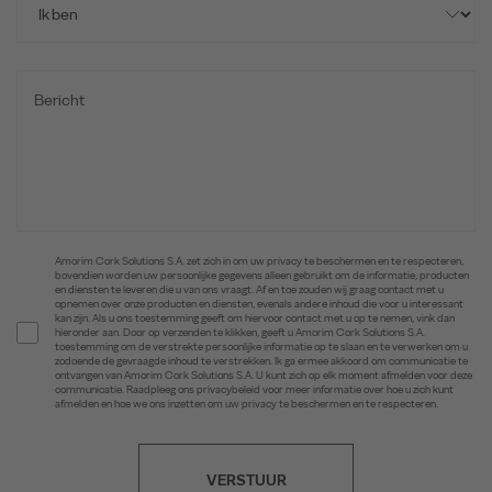
Amorim Cork Solutions S.A. zet zich in om uw privacy te beschermen en te respecteren,
bovendien worden uw persoonlijke gegevens alleen gebruikt om de informatie, producten
en diensten te leveren die u van ons vraagt. Af en toe zouden wij graag contact met u
opnemen over onze producten en diensten, evenals andere inhoud die voor u interessant
kan zijn. Als u ons toestemming geeft om hiervoor contact met u op te nemen, vink dan
hieronder aan. Door op verzenden te klikken, geeft u Amorim Cork Solutions S.A.
toestemming om de verstrekte persoonlijke informatie op te slaan en te verwerken om u
zodoende de gevraagde inhoud te verstrekken. Ik ga ermee akkoord om communicatie te
ontvangen van Amorim Cork Solutions S.A. U kunt zich op elk moment afmelden voor deze
communicatie. Raadpleeg ons privacybeleid voor meer informatie over hoe u zich kunt
afmelden en hoe we ons inzetten om uw privacy te beschermen en te respecteren.
VERSTUUR