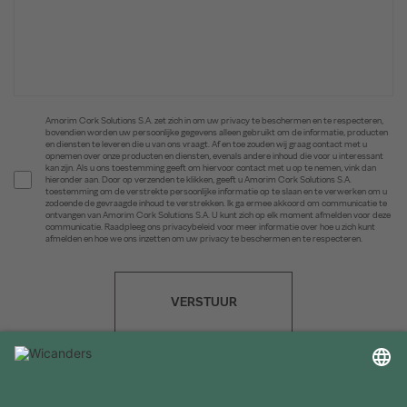
Amorim Cork Solutions S.A. zet zich in om uw privacy te beschermen en te respecteren,
bovendien worden uw persoonlijke gegevens alleen gebruikt om de informatie, producten
en diensten te leveren die u van ons vraagt. Af en toe zouden wij graag contact met u
opnemen over onze producten en diensten, evenals andere inhoud die voor u interessant
kan zijn. Als u ons toestemming geeft om hiervoor contact met u op te nemen, vink dan
hieronder aan. Door op verzenden te klikken, geeft u Amorim Cork Solutions S.A.
toestemming om de verstrekte persoonlijke informatie op te slaan en te verwerken om u
zodoende de gevraagde inhoud te verstrekken. Ik ga ermee akkoord om communicatie te
ontvangen van Amorim Cork Solutions S.A. U kunt zich op elk moment afmelden voor deze
communicatie. Raadpleeg ons privacybeleid voor meer informatie over hoe u zich kunt
afmelden en hoe we ons inzetten om uw privacy te beschermen en te respecteren.
VERSTUUR