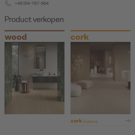
+48 514-797-564
Product verkopen
wood
cork
cork
Essence