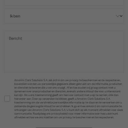
Amorim Cork Solutions S.A. zet zich in om uw privacy te beschermen en te respecteren,
bovendien worden uw persoonlijke gegevens alleen gebruikt om de informatie, producten
en diensten te leveren die u van ons vraagt. Af en toe zouden wij graag contact met u
opnemen over onze producten en diensten, evenals andere inhoud die voor u interessant
kan zijn. Als u ons toestemming geeft om hiervoor contact met u op te nemen, vink dan
hieronder aan. Door op verzenden te klikken, geeft u Amorim Cork Solutions S.A.
toestemming om de verstrekte persoonlijke informatie op te slaan en te verwerken om u
zodoende de gevraagde inhoud te verstrekken. Ik ga ermee akkoord om communicatie te
ontvangen van Amorim Cork Solutions S.A. U kunt zich op elk moment afmelden voor deze
communicatie. Raadpleeg ons privacybeleid voor meer informatie over hoe u zich kunt
afmelden en hoe we ons inzetten om uw privacy te beschermen en te respecteren.