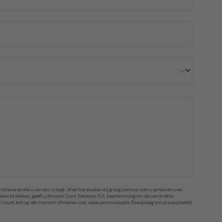
te leveren die u van ons vraagt. Af en toe zouden wij graag contact met u opnemen over
zenden te klikken, geeft u Amorim Cork Solutions S.A. toestemming om de verstrekte
. U kunt zich op elk moment afmelden voor deze communicatie. Raadpleeg ons privacybeleid