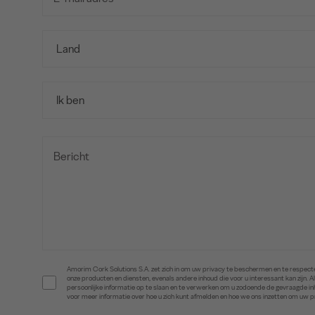
Amorim Cork Solutions S.A. zet zich in om uw privacy te beschermen en te respecte
onze producten en diensten, evenals andere inhoud die voor u interessant kan zijn
persoonlijke informatie op te slaan en te verwerken om u zodoende de gevraagde 
voor meer informatie over hoe u zich kunt afmelden en hoe we ons inzetten om uw 