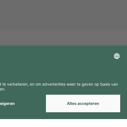
ZOEK ONZE MERKEN
by
Webcomum