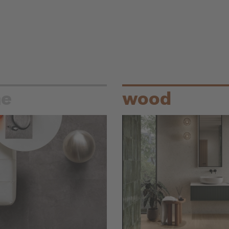
ne
wood