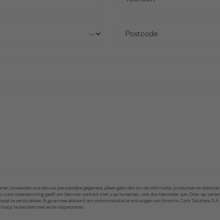
ren, bovendien worden uw persoonlijke gegevens alleen gebruikt om de informatie, producten en diensten 
. Als u ons toestemming geeft om hiervoor contact met u op te nemen, vink dan hieronder aan. Door op ver
inhoud te verstrekken. Ik ga ermee akkoord om communicatie te ontvangen van Amorim Cork Solutions S.A
privacy te beschermen en te respecteren.