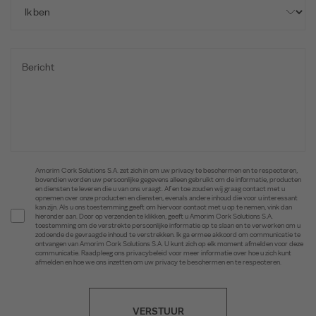
Amorim Cork Solutions S.A. zet zich in om uw privacy te beschermen en te respecteren,
bovendien worden uw persoonlijke gegevens alleen gebruikt om de informatie, producten
en diensten te leveren die u van ons vraagt. Af en toe zouden wij graag contact met u
opnemen over onze producten en diensten, evenals andere inhoud die voor u interessant
kan zijn. Als u ons toestemming geeft om hiervoor contact met u op te nemen, vink dan
hieronder aan. Door op verzenden te klikken, geeft u Amorim Cork Solutions S.A.
toestemming om de verstrekte persoonlijke informatie op te slaan en te verwerken om u
zodoende de gevraagde inhoud te verstrekken. Ik ga ermee akkoord om communicatie te
ontvangen van Amorim Cork Solutions S.A. U kunt zich op elk moment afmelden voor deze
communicatie. Raadpleeg ons privacybeleid voor meer informatie over hoe u zich kunt
afmelden en hoe we ons inzetten om uw privacy te beschermen en te respecteren.
VERSTUUR