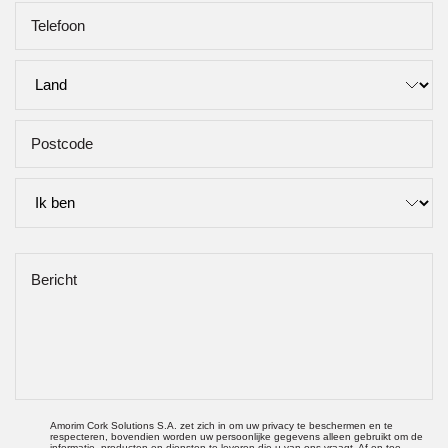
Amorim Cork Solutions S.A. zet zich in om uw privacy te beschermen en te
respecteren, bovendien worden uw persoonlijke gegevens alleen gebruikt om de
informatie, producten en diensten te leveren die u van ons vraagt. Af en toe