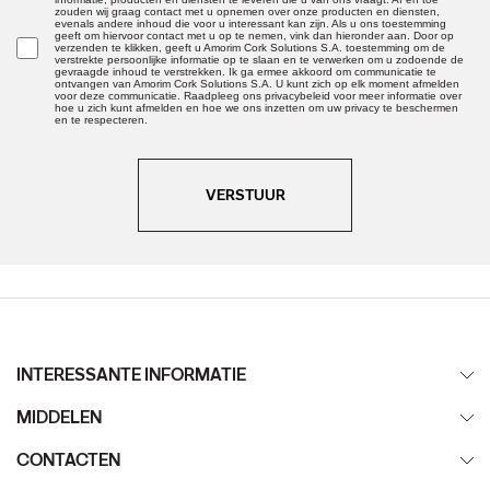
zouden wij graag contact met u opnemen over onze producten en diensten,
evenals andere inhoud die voor u interessant kan zijn. Als u ons toestemming
geeft om hiervoor contact met u op te nemen, vink dan hieronder aan. Door op
verzenden te klikken, geeft u Amorim Cork Solutions S.A. toestemming om de
verstrekte persoonlijke informatie op te slaan en te verwerken om u zodoende de
gevraagde inhoud te verstrekken. Ik ga ermee akkoord om communicatie te
ontvangen van Amorim Cork Solutions S.A. U kunt zich op elk moment afmelden
voor deze communicatie. Raadpleeg ons privacybeleid voor meer informatie over
hoe u zich kunt afmelden en hoe we ons inzetten om uw privacy te beschermen
en te respecteren.
VERSTUUR
INTERESSANTE INFORMATIE
MIDDELEN
CONTACTEN