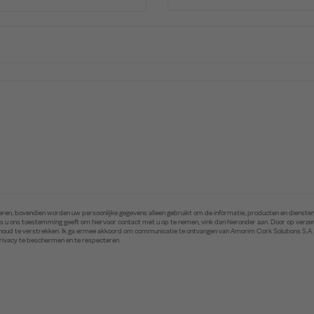
ren, bovendien worden uw persoonlijke gegevens alleen gebruikt om de informatie, producten en diensten 
. Als u ons toestemming geeft om hiervoor contact met u op te nemen, vink dan hieronder aan. Door op ver
inhoud te verstrekken. Ik ga ermee akkoord om communicatie te ontvangen van Amorim Cork Solutions S.A
privacy te beschermen en te respecteren.