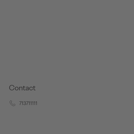
Contact
713711111