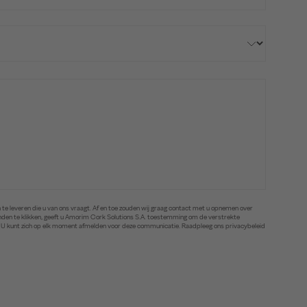
te leveren die u van ons vraagt. Af en toe zouden wij graag contact met u opnemen over
zenden te klikken, geeft u Amorim Cork Solutions S.A. toestemming om de verstrekte
. U kunt zich op elk moment afmelden voor deze communicatie. Raadpleeg ons privacybeleid