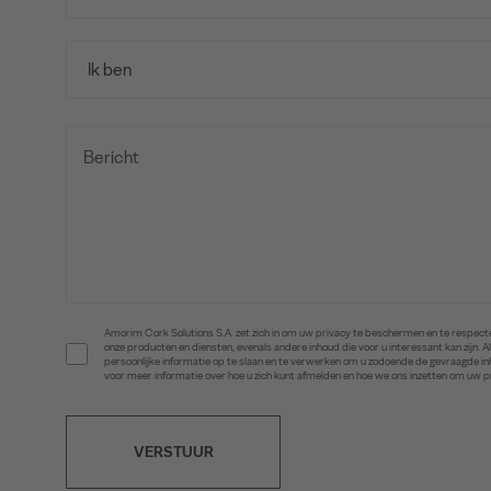
Amorim Cork Solutions S.A. zet zich in om uw privacy te beschermen en te respecte
onze producten en diensten, evenals andere inhoud die voor u interessant kan zijn
persoonlijke informatie op te slaan en te verwerken om u zodoende de gevraagde 
voor meer informatie over hoe u zich kunt afmelden en hoe we ons inzetten om uw 
VERSTUUR