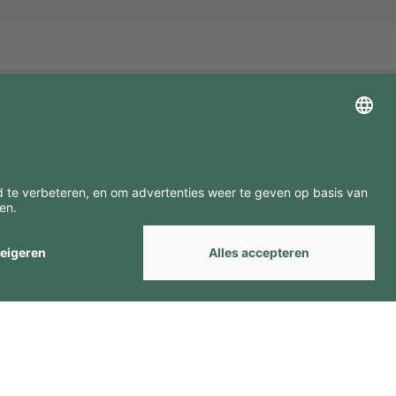
ZOEK ONZE MERKEN
by
Webcomum