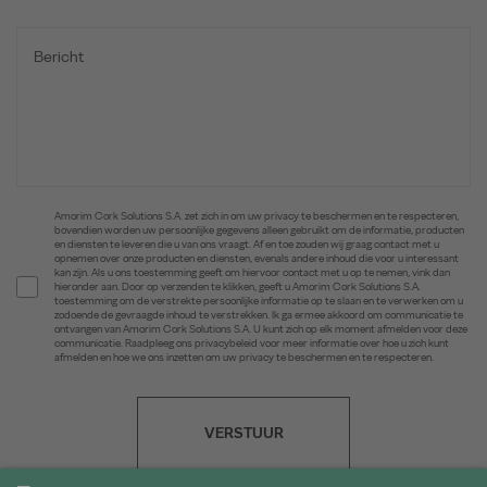
Amorim Cork Solutions S.A. zet zich in om uw privacy te beschermen en te respecteren,
bovendien worden uw persoonlijke gegevens alleen gebruikt om de informatie, producten
en diensten te leveren die u van ons vraagt. Af en toe zouden wij graag contact met u
opnemen over onze producten en diensten, evenals andere inhoud die voor u interessant
kan zijn. Als u ons toestemming geeft om hiervoor contact met u op te nemen, vink dan
hieronder aan. Door op verzenden te klikken, geeft u Amorim Cork Solutions S.A.
toestemming om de verstrekte persoonlijke informatie op te slaan en te verwerken om u
zodoende de gevraagde inhoud te verstrekken. Ik ga ermee akkoord om communicatie te
ontvangen van Amorim Cork Solutions S.A. U kunt zich op elk moment afmelden voor deze
communicatie. Raadpleeg ons privacybeleid voor meer informatie over hoe u zich kunt
afmelden en hoe we ons inzetten om uw privacy te beschermen en te respecteren.
VERSTUUR