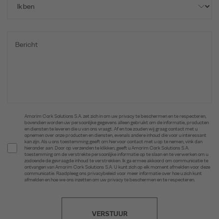
Amorim Cork Solutions S.A. zet zich in om uw privacy te beschermen en te respecteren,
bovendien worden uw persoonlijke gegevens alleen gebruikt om de informatie, producten
en diensten te leveren die u van ons vraagt. Af en toe zouden wij graag contact met u
opnemen over onze producten en diensten, evenals andere inhoud die voor u interessant
kan zijn. Als u ons toestemming geeft om hiervoor contact met u op te nemen, vink dan
hieronder aan. Door op verzenden te klikken, geeft u Amorim Cork Solutions S.A.
toestemming om de verstrekte persoonlijke informatie op te slaan en te verwerken om u
zodoende de gevraagde inhoud te verstrekken. Ik ga ermee akkoord om communicatie te
ontvangen van Amorim Cork Solutions S.A. U kunt zich op elk moment afmelden voor deze
communicatie. Raadpleeg ons privacybeleid voor meer informatie over hoe u zich kunt
afmelden en hoe we ons inzetten om uw privacy te beschermen en te respecteren.
VERSTUUR