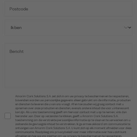
Amorim Cork Solutions S.A. zet zich in om uw privacy te beschermen en te respecteren,
bovendien worden uw persoonlijke gegevens alleen gebruikt om de informatie, producten
en diensten te leveren die u van ons vraagt. Af en toe zouden wij graag contact met u
opnemen over onze producten en diensten, evenals andere inhoud die voor u interessant
kan zijn. Als u ons toestemming geeft om hiervoor contact met u op te nemen, vink dan
hieronder aan. Door op verzenden te klikken, geeft u Amorim Cork Solutions S.A.
toestemming om de verstrekte persoonlijke informatie op te slaan en te verwerken om u
zodoende de gevraagde inhoud te verstrekken. Ik ga ermee akkoord om communicatie te
ontvangen van Amorim Cork Solutions S.A. U kunt zich op elk moment afmelden voor deze
communicatie. Raadpleeg ons privacybeleid voor meer informatie over hoe u zich kunt
afmelden en hoe we ons inzetten om uw privacy te beschermen en te respecteren.