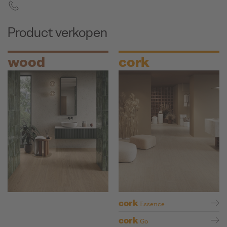
Product verkopen
wood
cork
cork
Essence
cork
Go