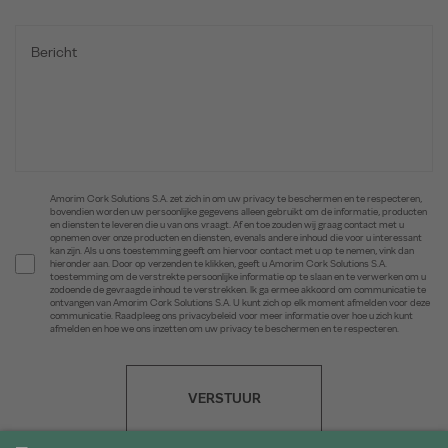
Amorim Cork Solutions S.A. zet zich in om uw privacy te beschermen en te respecteren,
bovendien worden uw persoonlijke gegevens alleen gebruikt om de informatie, producten
en diensten te leveren die u van ons vraagt. Af en toe zouden wij graag contact met u
opnemen over onze producten en diensten, evenals andere inhoud die voor u interessant
kan zijn. Als u ons toestemming geeft om hiervoor contact met u op te nemen, vink dan
hieronder aan. Door op verzenden te klikken, geeft u Amorim Cork Solutions S.A.
toestemming om de verstrekte persoonlijke informatie op te slaan en te verwerken om u
zodoende de gevraagde inhoud te verstrekken. Ik ga ermee akkoord om communicatie te
ontvangen van Amorim Cork Solutions S.A. U kunt zich op elk moment afmelden voor deze
communicatie. Raadpleeg ons privacybeleid voor meer informatie over hoe u zich kunt
afmelden en hoe we ons inzetten om uw privacy te beschermen en te respecteren.
VERSTUUR