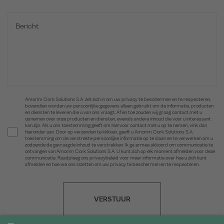
Amorim Cork Solutions S.A. zet zich in om uw privacy te beschermen en te respecteren,
bovendien worden uw persoonlijke gegevens alleen gebruikt om de informatie, producten
en diensten te leveren die u van ons vraagt. Af en toe zouden wij graag contact met u
opnemen over onze producten en diensten, evenals andere inhoud die voor u interessant
kan zijn. Als u ons toestemming geeft om hiervoor contact met u op te nemen, vink dan
hieronder aan. Door op verzenden te klikken, geeft u Amorim Cork Solutions S.A.
toestemming om de verstrekte persoonlijke informatie op te slaan en te verwerken om u
zodoende de gevraagde inhoud te verstrekken. Ik ga ermee akkoord om communicatie te
ontvangen van Amorim Cork Solutions S.A. U kunt zich op elk moment afmelden voor deze
communicatie. Raadpleeg ons privacybeleid voor meer informatie over hoe u zich kunt
afmelden en hoe we ons inzetten om uw privacy te beschermen en te respecteren.
VERSTUUR