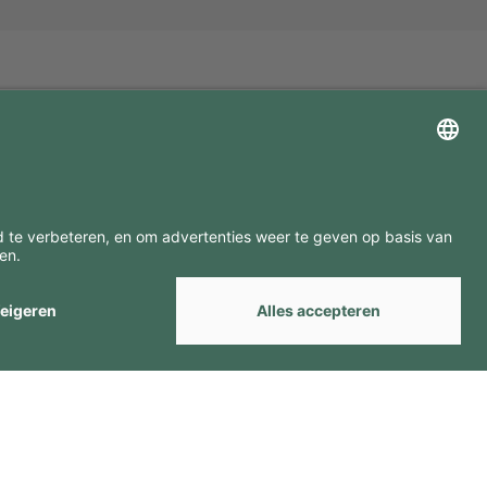
ZOEK ONZE MERKEN
by
Webcomum