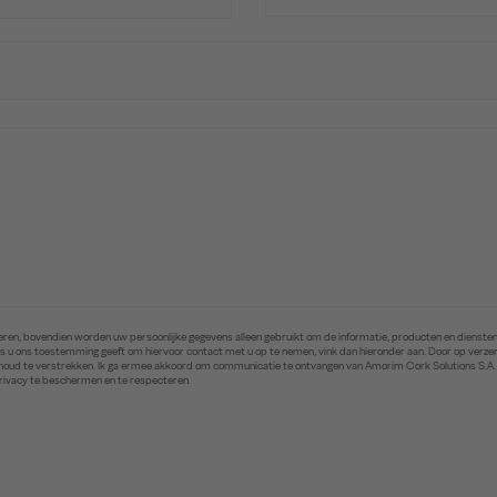
ren, bovendien worden uw persoonlijke gegevens alleen gebruikt om de informatie, producten en diensten 
. Als u ons toestemming geeft om hiervoor contact met u op te nemen, vink dan hieronder aan. Door op ver
inhoud te verstrekken. Ik ga ermee akkoord om communicatie te ontvangen van Amorim Cork Solutions S.A
privacy te beschermen en te respecteren.