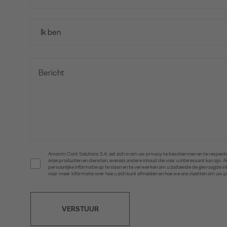
Amorim Cork Solutions S.A. zet zich in om uw privacy te beschermen en te respecte
onze producten en diensten, evenals andere inhoud die voor u interessant kan zijn
persoonlijke informatie op te slaan en te verwerken om u zodoende de gevraagde 
voor meer informatie over hoe u zich kunt afmelden en hoe we ons inzetten om uw 
VERSTUUR