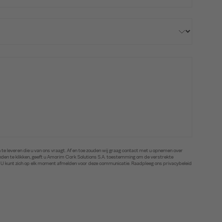
te leveren die u van ons vraagt. Af en toe zouden wij graag contact met u opnemen over
zenden te klikken, geeft u Amorim Cork Solutions S.A. toestemming om de verstrekte
. U kunt zich op elk moment afmelden voor deze communicatie. Raadpleeg ons privacybeleid