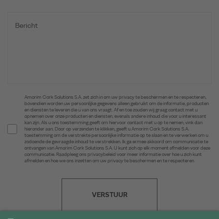
Amorim Cork Solutions S.A. zet zich in om uw privacy te beschermen en te respecteren,
bovendien worden uw persoonlijke gegevens alleen gebruikt om de informatie, producten
en diensten te leveren die u van ons vraagt. Af en toe zouden wij graag contact met u
opnemen over onze producten en diensten, evenals andere inhoud die voor u interessant
kan zijn. Als u ons toestemming geeft om hiervoor contact met u op te nemen, vink dan
hieronder aan. Door op verzenden te klikken, geeft u Amorim Cork Solutions S.A.
toestemming om de verstrekte persoonlijke informatie op te slaan en te verwerken om u
zodoende de gevraagde inhoud te verstrekken. Ik ga ermee akkoord om communicatie te
ontvangen van Amorim Cork Solutions S.A. U kunt zich op elk moment afmelden voor deze
communicatie. Raadpleeg ons privacybeleid voor meer informatie over hoe u zich kunt
afmelden en hoe we ons inzetten om uw privacy te beschermen en te respecteren.
VERSTUUR