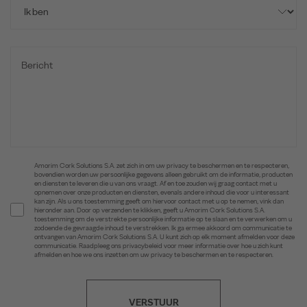
Amorim Cork Solutions S.A. zet zich in om uw privacy te beschermen en te respecteren,
bovendien worden uw persoonlijke gegevens alleen gebruikt om de informatie, producten
en diensten te leveren die u van ons vraagt. Af en toe zouden wij graag contact met u
opnemen over onze producten en diensten, evenals andere inhoud die voor u interessant
kan zijn. Als u ons toestemming geeft om hiervoor contact met u op te nemen, vink dan
hieronder aan. Door op verzenden te klikken, geeft u Amorim Cork Solutions S.A.
toestemming om de verstrekte persoonlijke informatie op te slaan en te verwerken om u
zodoende de gevraagde inhoud te verstrekken. Ik ga ermee akkoord om communicatie te
ontvangen van Amorim Cork Solutions S.A. U kunt zich op elk moment afmelden voor deze
communicatie. Raadpleeg ons privacybeleid voor meer informatie over hoe u zich kunt
afmelden en hoe we ons inzetten om uw privacy te beschermen en te respecteren.
VERSTUUR