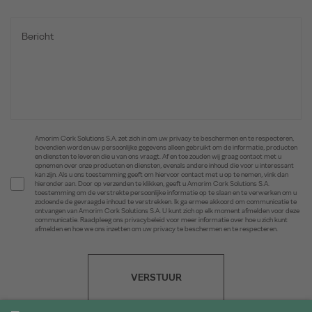
Amorim Cork Solutions S.A. zet zich in om uw privacy te beschermen en te respecteren,
bovendien worden uw persoonlijke gegevens alleen gebruikt om de informatie, producten
en diensten te leveren die u van ons vraagt. Af en toe zouden wij graag contact met u
opnemen over onze producten en diensten, evenals andere inhoud die voor u interessant
kan zijn. Als u ons toestemming geeft om hiervoor contact met u op te nemen, vink dan
hieronder aan. Door op verzenden te klikken, geeft u Amorim Cork Solutions S.A.
toestemming om de verstrekte persoonlijke informatie op te slaan en te verwerken om u
zodoende de gevraagde inhoud te verstrekken. Ik ga ermee akkoord om communicatie te
ontvangen van Amorim Cork Solutions S.A. U kunt zich op elk moment afmelden voor deze
communicatie. Raadpleeg ons privacybeleid voor meer informatie over hoe u zich kunt
afmelden en hoe we ons inzetten om uw privacy te beschermen en te respecteren.
VERSTUUR