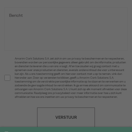
Amorim Cork Solutions S.A. zet zich in om uw privacy te beschermen en te respecteren,
bovendien worden uw persoonlijke gegevens alleen gebruikt om de informatie, producten
en diensten te leveren die u van ons vraagt. Af en toe zouden wij graag contact met u
opnemen over onze producten en diensten, evenals andere inhoud die voor u interessant
kan zijn. Als u ons toestemming geeft om hiervoor contact met u op te nemen, vink dan
hieronder aan. Door op verzenden te klikken, geeft u Amorim Cork Solutions S.A.
toestemming om de verstrekte persoonlijke informatie op te slaan en te verwerken om u
zodoende de gevraagde inhoud te verstrekken. Ik ga ermee akkoord om communicatie te
ontvangen van Amorim Cork Solutions S.A. U kunt zich op elk moment afmelden voor deze
communicatie. Raadpleeg ons privacybeleid voor meer informatie over hoe u zich kunt
afmelden en hoe we ons inzetten om uw privacy te beschermen en te respecteren.
VERSTUUR