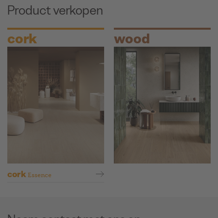
Product verkopen
cork
wood
cork
Essence