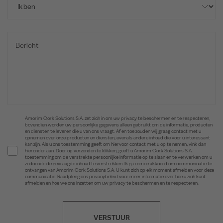
Amorim Cork Solutions S.A. zet zich in om uw privacy te beschermen en te respecteren,
bovendien worden uw persoonlijke gegevens alleen gebruikt om de informatie, producten
en diensten te leveren die u van ons vraagt. Af en toe zouden wij graag contact met u
opnemen over onze producten en diensten, evenals andere inhoud die voor u interessant
kan zijn. Als u ons toestemming geeft om hiervoor contact met u op te nemen, vink dan
hieronder aan. Door op verzenden te klikken, geeft u Amorim Cork Solutions S.A.
toestemming om de verstrekte persoonlijke informatie op te slaan en te verwerken om u
zodoende de gevraagde inhoud te verstrekken. Ik ga ermee akkoord om communicatie te
ontvangen van Amorim Cork Solutions S.A. U kunt zich op elk moment afmelden voor deze
communicatie. Raadpleeg ons privacybeleid voor meer informatie over hoe u zich kunt
afmelden en hoe we ons inzetten om uw privacy te beschermen en te respecteren.
VERSTUUR