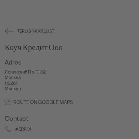
TERUG NAAR LIJST
Коуч Кредит Ооо
Adres
Ленинский Пр-Т, 82
Москва
119261
Москва
ROUTE ON GOOGLE MAPS
Contact
#ERRO!