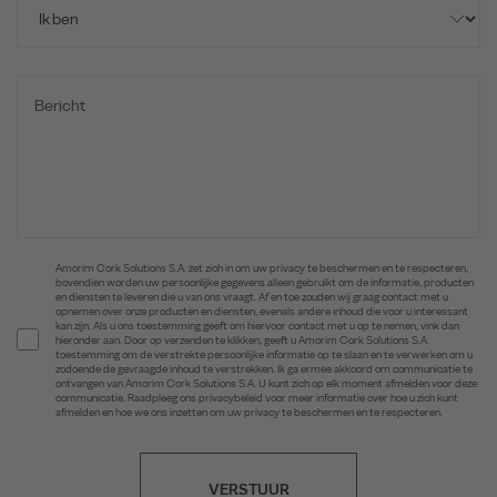
Amorim Cork Solutions S.A. zet zich in om uw privacy te beschermen en te respecteren,
bovendien worden uw persoonlijke gegevens alleen gebruikt om de informatie, producten
en diensten te leveren die u van ons vraagt. Af en toe zouden wij graag contact met u
opnemen over onze producten en diensten, evenals andere inhoud die voor u interessant
kan zijn. Als u ons toestemming geeft om hiervoor contact met u op te nemen, vink dan
hieronder aan. Door op verzenden te klikken, geeft u Amorim Cork Solutions S.A.
toestemming om de verstrekte persoonlijke informatie op te slaan en te verwerken om u
zodoende de gevraagde inhoud te verstrekken. Ik ga ermee akkoord om communicatie te
ontvangen van Amorim Cork Solutions S.A. U kunt zich op elk moment afmelden voor deze
communicatie. Raadpleeg ons privacybeleid voor meer informatie over hoe u zich kunt
afmelden en hoe we ons inzetten om uw privacy te beschermen en te respecteren.
VERSTUUR