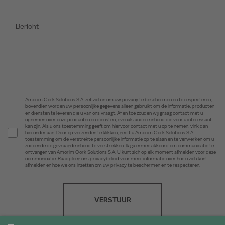
Amorim Cork Solutions S.A. zet zich in om uw privacy te beschermen en te respecteren,
bovendien worden uw persoonlijke gegevens alleen gebruikt om de informatie, producten
en diensten te leveren die u van ons vraagt. Af en toe zouden wij graag contact met u
opnemen over onze producten en diensten, evenals andere inhoud die voor u interessant
kan zijn. Als u ons toestemming geeft om hiervoor contact met u op te nemen, vink dan
hieronder aan. Door op verzenden te klikken, geeft u Amorim Cork Solutions S.A.
toestemming om de verstrekte persoonlijke informatie op te slaan en te verwerken om u
zodoende de gevraagde inhoud te verstrekken. Ik ga ermee akkoord om communicatie te
ontvangen van Amorim Cork Solutions S.A. U kunt zich op elk moment afmelden voor deze
communicatie. Raadpleeg ons privacybeleid voor meer informatie over hoe u zich kunt
afmelden en hoe we ons inzetten om uw privacy te beschermen en te respecteren.
VERSTUUR