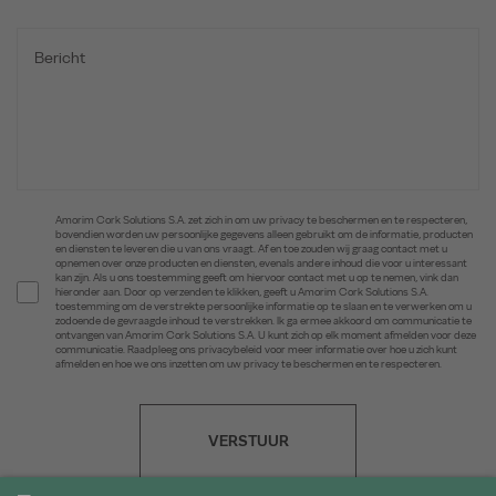
Amorim Cork Solutions S.A. zet zich in om uw privacy te beschermen en te respecteren,
bovendien worden uw persoonlijke gegevens alleen gebruikt om de informatie, producten
en diensten te leveren die u van ons vraagt. Af en toe zouden wij graag contact met u
opnemen over onze producten en diensten, evenals andere inhoud die voor u interessant
kan zijn. Als u ons toestemming geeft om hiervoor contact met u op te nemen, vink dan
hieronder aan. Door op verzenden te klikken, geeft u Amorim Cork Solutions S.A.
toestemming om de verstrekte persoonlijke informatie op te slaan en te verwerken om u
zodoende de gevraagde inhoud te verstrekken. Ik ga ermee akkoord om communicatie te
ontvangen van Amorim Cork Solutions S.A. U kunt zich op elk moment afmelden voor deze
communicatie. Raadpleeg ons privacybeleid voor meer informatie over hoe u zich kunt
afmelden en hoe we ons inzetten om uw privacy te beschermen en te respecteren.
VERSTUUR