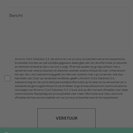
Amorim Cork Solutions S.A. zet zich in om uw privacy te beschermen en te respecteren,
bovendien worden uw persoonlijke gegevens alleen gebruikt om de informatie, producten
en diensten te leveren die u van ons vraagt. Af en toe zouden wij graag contact met u
opnemen over onze producten en diensten, evenals andere inhoud die voor u interessant
kan zijn. Als u ons toestemming geeft om hiervoor contact met u op te nemen, vink dan
hieronder aan. Door op verzenden te klikken, geeft u Amorim Cork Solutions S.A.
toestemming om de verstrekte persoonlijke informatie op te slaan en te verwerken om u
zodoende de gevraagde inhoud te verstrekken. Ik ga ermee akkoord om communicatie te
ontvangen van Amorim Cork Solutions S.A. U kunt zich op elk moment afmelden voor deze
communicatie. Raadpleeg ons privacybeleid voor meer informatie over hoe u zich kunt
afmelden en hoe we ons inzetten om uw privacy te beschermen en te respecteren.
VERSTUUR