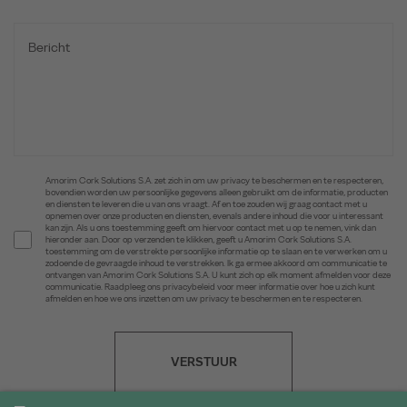
Amorim Cork Solutions S.A. zet zich in om uw privacy te beschermen en te respecteren,
bovendien worden uw persoonlijke gegevens alleen gebruikt om de informatie, producten
en diensten te leveren die u van ons vraagt. Af en toe zouden wij graag contact met u
opnemen over onze producten en diensten, evenals andere inhoud die voor u interessant
kan zijn. Als u ons toestemming geeft om hiervoor contact met u op te nemen, vink dan
hieronder aan. Door op verzenden te klikken, geeft u Amorim Cork Solutions S.A.
toestemming om de verstrekte persoonlijke informatie op te slaan en te verwerken om u
zodoende de gevraagde inhoud te verstrekken. Ik ga ermee akkoord om communicatie te
ontvangen van Amorim Cork Solutions S.A. U kunt zich op elk moment afmelden voor deze
communicatie. Raadpleeg ons privacybeleid voor meer informatie over hoe u zich kunt
afmelden en hoe we ons inzetten om uw privacy te beschermen en te respecteren.
VERSTUUR