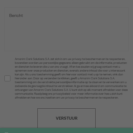
Amorim Cork Solutions S.A. zet zich in om uw privacy te beschermen en te respecteren,
bovendien worden uw persoonlijke gegevens alleen gebruikt om de informatie, producten
en diensten te leveren die u van ons vraagt. Af en toe zouden wij graag contact met u
opnemen over onze producten en diensten, evenals andere inhoud die voor u interessant
kan zijn. Als u ons toestemming geeft om hiervoor contact met u op te nemen, vink dan
hieronder aan. Door op verzenden te klikken, geeft u Amorim Cork Solutions S.A.
toestemming om de verstrekte persoonlijke informatie op te slaan en te verwerken om u
zodoende de gevraagde inhoud te verstrekken. Ik ga ermee akkoord om communicatie te
ontvangen van Amorim Cork Solutions S.A. U kunt zich op elk moment afmelden voor deze
communicatie. Raadpleeg ons privacybeleid voor meer informatie over hoe u zich kunt
afmelden en hoe we ons inzetten om uw privacy te beschermen en te respecteren.
VERSTUUR