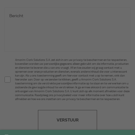
Amorim Cork Solutions S.A. zet zich in om uw privacy te beschermen en te respecteren,
bovendien worden uw persoonlijke gegevens alleen gebruikt om de informatie, producten
en diensten te leveren die u van ons vraagt. Af en toe zouden wij graag contact met u
opnemen over onze producten en diensten, evenals andere inhoud die voor u interessant
kan zijn. Als u ons toestemming geeft om hiervoor contact met u op te nemen, vink dan
hieronder aan. Door op verzenden te klikken, geeft u Amorim Cork Solutions S.A.
toestemming om de verstrekte persoonlijke informatie op te slaan en te verwerken om u
zodoende de gevraagde inhoud te verstrekken. Ik ga ermee akkoord om communicatie te
ontvangen van Amorim Cork Solutions S.A. U kunt zich op elk moment afmelden voor deze
communicatie. Raadpleeg ons privacybeleid voor meer informatie over hoe u zich kunt
afmelden en hoe we ons inzetten om uw privacy te beschermen en te respecteren.
VERSTUUR