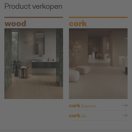
Product verkopen
wood
cork
cork
Essence
cork
Go