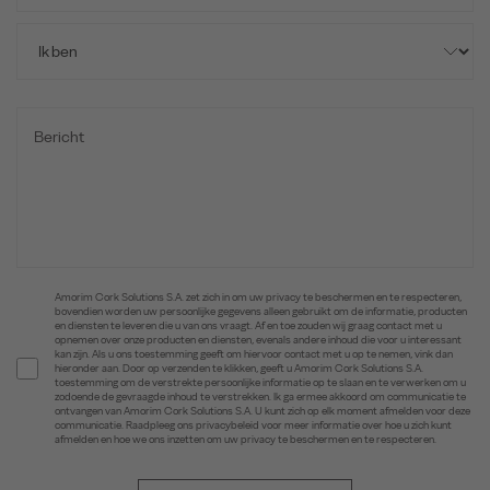
Amorim Cork Solutions S.A. zet zich in om uw privacy te beschermen en te respecteren,
bovendien worden uw persoonlijke gegevens alleen gebruikt om de informatie, producten
en diensten te leveren die u van ons vraagt. Af en toe zouden wij graag contact met u
opnemen over onze producten en diensten, evenals andere inhoud die voor u interessant
kan zijn. Als u ons toestemming geeft om hiervoor contact met u op te nemen, vink dan
hieronder aan. Door op verzenden te klikken, geeft u Amorim Cork Solutions S.A.
toestemming om de verstrekte persoonlijke informatie op te slaan en te verwerken om u
zodoende de gevraagde inhoud te verstrekken. Ik ga ermee akkoord om communicatie te
ontvangen van Amorim Cork Solutions S.A. U kunt zich op elk moment afmelden voor deze
communicatie. Raadpleeg ons privacybeleid voor meer informatie over hoe u zich kunt
afmelden en hoe we ons inzetten om uw privacy te beschermen en te respecteren.