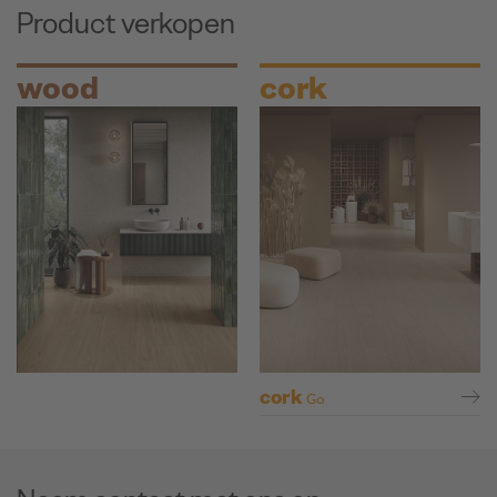
Product verkopen
wood
cork
cork
Go