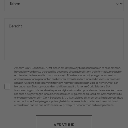
Amorim Cork Solutions S.A. zet zich in om uw privacy te beschermen en te respecteren,
bovendien worden uw persoonlijke gegevens alleen gebruikt om de informatie, producten
en diensten te leveren die u van ons vraagt. Af en toe zouden wij graag contact met u
opnemen over onze producten en diensten, evenals andere inhoud die voor u interessant
kan zijn. Als u ons toestemming geeft om hiervoor contact met u op te nemen, vink dan
hieronder aan. Door op verzenden te klikken, geeft u Amorim Cork Solutions S.A.
toestemming om de verstrekte persoonlijke informatie op te slaan en te verwerken om u
zodoende de gevraagde inhoud te verstrekken. Ik ga ermee akkoord om communicatie te
ontvangen van Amorim Cork Solutions S.A. U kunt zich op elk moment afmelden voor deze
communicatie. Raadpleeg ons privacybeleid voor meer informatie over hoe u zich kunt
afmelden en hoe we ons inzetten om uw privacy te beschermen en te respecteren.
VERSTUUR