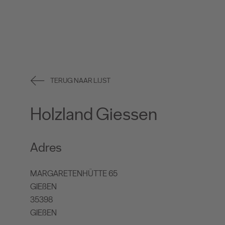
TERUG NAAR LIJST
Holzland Giessen
Adres
MARGARETENHÜTTE 65
GIEßEN
35398
GIEßEN