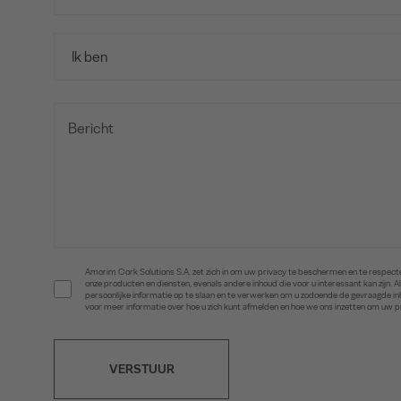
Amorim Cork Solutions S.A. zet zich in om uw privacy te beschermen en te respecte
onze producten en diensten, evenals andere inhoud die voor u interessant kan zijn
persoonlijke informatie op te slaan en te verwerken om u zodoende de gevraagde 
voor meer informatie over hoe u zich kunt afmelden en hoe we ons inzetten om uw 
VERSTUUR