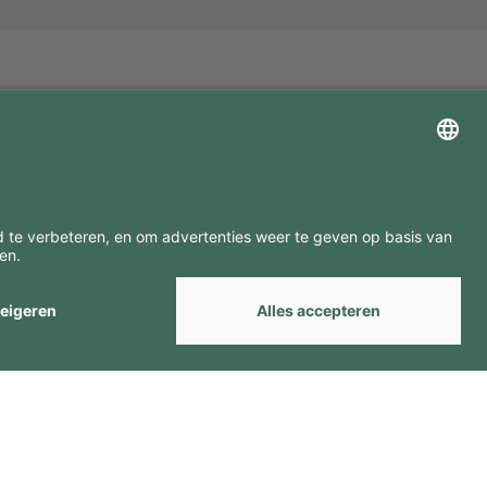
ZOEK ONZE MERKEN
by
Webcomum