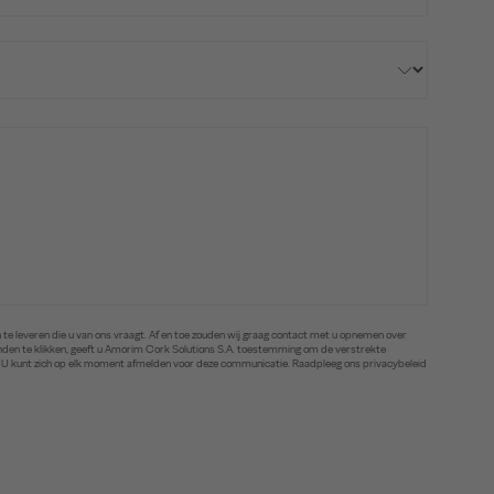
te leveren die u van ons vraagt. Af en toe zouden wij graag contact met u opnemen over
zenden te klikken, geeft u Amorim Cork Solutions S.A. toestemming om de verstrekte
. U kunt zich op elk moment afmelden voor deze communicatie. Raadpleeg ons privacybeleid