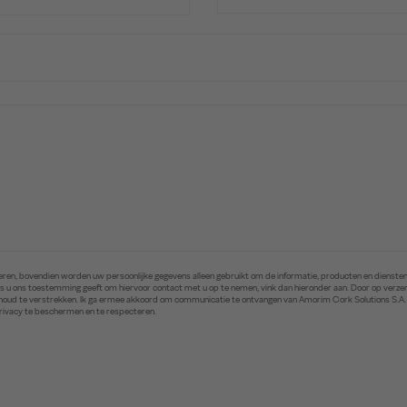
ren, bovendien worden uw persoonlijke gegevens alleen gebruikt om de informatie, producten en diensten 
. Als u ons toestemming geeft om hiervoor contact met u op te nemen, vink dan hieronder aan. Door op ver
inhoud te verstrekken. Ik ga ermee akkoord om communicatie te ontvangen van Amorim Cork Solutions S.A
privacy te beschermen en te respecteren.