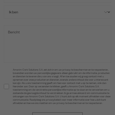
Amorim Cork Solutions S.A. zet zich in om uw privacy te beschermen en te respecteren,
bovendien worden uw persoonlijke gegevens alleen gebruikt om de informatie, producten
en diensten te leveren die u van ons vraagt. Af en toe zouden wij graag contact met u
opnemen over onze producten en diensten, evenals andere inhoud die voor u interessant
kan zijn. Als u ons toestemming geeft om hiervoor contact met u op te nemen, vink dan
hieronder aan. Door op verzenden te klikken, geeft u Amorim Cork Solutions S.A.
toestemming om de verstrekte persoonlijke informatie op te slaan en te verwerken om u
zodoende de gevraagde inhoud te verstrekken. Ik ga ermee akkoord om communicatie te
ontvangen van Amorim Cork Solutions S.A. U kunt zich op elk moment afmelden voor deze
communicatie. Raadpleeg ons privacybeleid voor meer informatie over hoe u zich kunt
afmelden en hoe we ons inzetten om uw privacy te beschermen en te respecteren.