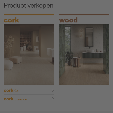
Product verkopen
cork
wood
cork
Go
cork
Essence