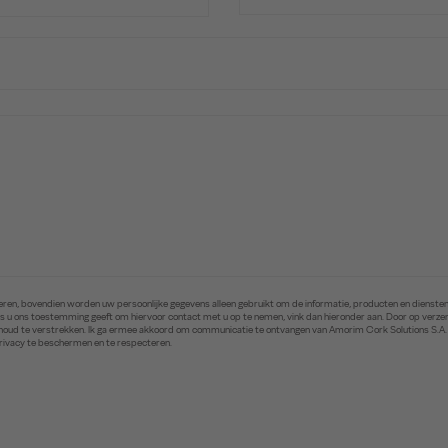
ren, bovendien worden uw persoonlijke gegevens alleen gebruikt om de informatie, producten en diensten 
. Als u ons toestemming geeft om hiervoor contact met u op te nemen, vink dan hieronder aan. Door op ver
inhoud te verstrekken. Ik ga ermee akkoord om communicatie te ontvangen van Amorim Cork Solutions S.A
privacy te beschermen en te respecteren.