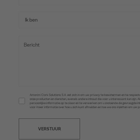
Amorim Cork Solutions S.A. zet zich in om uw privacy te beschermen en te respecte
onze producten en diensten, evenals andere inhoud die voor u interessant kan zijn
persoonlijke informatie op te slaan en te verwerken om u zodoende de gevraagde 
voor meer informatie over hoe u zich kunt afmelden en hoe we ons inzetten om uw 
VERSTUUR