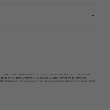
te leveren die u van ons vraagt. Af en toe zouden wij graag contact met u opnemen over
zenden te klikken, geeft u Amorim Cork Solutions S.A. toestemming om de verstrekte
. U kunt zich op elk moment afmelden voor deze communicatie. Raadpleeg ons privacybeleid