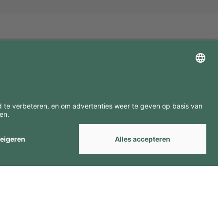
ZOEK ONZE MERKEN
by
Webcomum