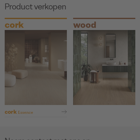
Product verkopen
cork
wood
cork
Essence