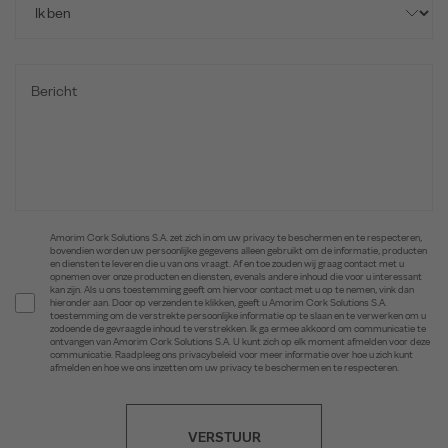
Amorim Cork Solutions S.A. zet zich in om uw privacy te beschermen en te respecteren,
bovendien worden uw persoonlijke gegevens alleen gebruikt om de informatie, producten
en diensten te leveren die u van ons vraagt. Af en toe zouden wij graag contact met u
opnemen over onze producten en diensten, evenals andere inhoud die voor u interessant
kan zijn. Als u ons toestemming geeft om hiervoor contact met u op te nemen, vink dan
hieronder aan. Door op verzenden te klikken, geeft u Amorim Cork Solutions S.A.
toestemming om de verstrekte persoonlijke informatie op te slaan en te verwerken om u
zodoende de gevraagde inhoud te verstrekken. Ik ga ermee akkoord om communicatie te
ontvangen van Amorim Cork Solutions S.A. U kunt zich op elk moment afmelden voor deze
communicatie. Raadpleeg ons privacybeleid voor meer informatie over hoe u zich kunt
afmelden en hoe we ons inzetten om uw privacy te beschermen en te respecteren.
VERSTUUR