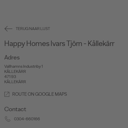
TERUG NAAR LIJST
Happy Homes Ivars Tjörn - Kållekärr
Adres
Vallhamns Industriby 1
KÅLLEKÄRR
471 93
KÅLLEKÄRR
ROUTE ON GOOGLE MAPS
Contact
0304-660166