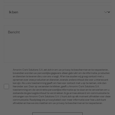
Amorim Cork Solutions S.A. zet zich in om uw privacy te beschermen en te respecteren,
bovendien worden uw persoonlijke gegevens alleen gebruikt om de informatie, producten
en diensten te leveren die u van ons vraagt. Af en toe zouden wij graag contact met u
opnemen over onze producten en diensten, evenals andere inhoud die voor u interessant
kan zijn. Als u ons toestemming geeft om hiervoor contact met u op te nemen, vink dan
hieronder aan. Door op verzenden te klikken, geeft u Amorim Cork Solutions S.A.
toestemming om de verstrekte persoonlijke informatie op te slaan en te verwerken om u
zodoende de gevraagde inhoud te verstrekken. Ik ga ermee akkoord om communicatie te
ontvangen van Amorim Cork Solutions S.A. U kunt zich op elk moment afmelden voor deze
communicatie. Raadpleeg ons privacybeleid voor meer informatie over hoe u zich kunt
afmelden en hoe we ons inzetten om uw privacy te beschermen en te respecteren.