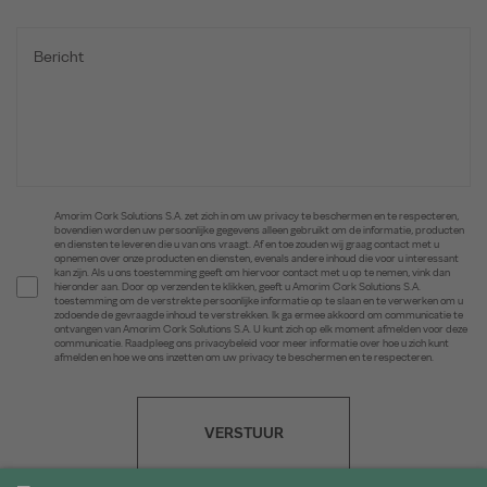
Amorim Cork Solutions S.A. zet zich in om uw privacy te beschermen en te respecteren,
bovendien worden uw persoonlijke gegevens alleen gebruikt om de informatie, producten
en diensten te leveren die u van ons vraagt. Af en toe zouden wij graag contact met u
opnemen over onze producten en diensten, evenals andere inhoud die voor u interessant
kan zijn. Als u ons toestemming geeft om hiervoor contact met u op te nemen, vink dan
hieronder aan. Door op verzenden te klikken, geeft u Amorim Cork Solutions S.A.
toestemming om de verstrekte persoonlijke informatie op te slaan en te verwerken om u
zodoende de gevraagde inhoud te verstrekken. Ik ga ermee akkoord om communicatie te
ontvangen van Amorim Cork Solutions S.A. U kunt zich op elk moment afmelden voor deze
communicatie. Raadpleeg ons privacybeleid voor meer informatie over hoe u zich kunt
afmelden en hoe we ons inzetten om uw privacy te beschermen en te respecteren.
VERSTUUR