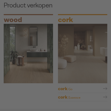
Product verkopen
wood
cork
cork
Go
cork
Essence