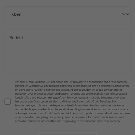
Amorim Cork Solutions S.A. zet zich in om uw privacy te beschermen en te respecteren,
bovendien worden uw persoonlijke gegevens alleen gebruikt om de informatie, producten
en diensten te leveren die u van ons vraagt. Af en toe zouden wij graag contact met u
opnemen over onze producten en diensten, evenals andere inhoud die voor u interessant
kan zijn. Als u ons toestemming geeft om hiervoor contact met u op te nemen, vink dan
hieronder aan. Door op verzenden te klikken, geeft u Amorim Cork Solutions S.A.
toestemming om de verstrekte persoonlijke informatie op te slaan en te verwerken om u
zodoende de gevraagde inhoud te verstrekken. Ik ga ermee akkoord om communicatie te
ontvangen van Amorim Cork Solutions S.A. U kunt zich op elk moment afmelden voor deze
communicatie. Raadpleeg ons privacybeleid voor meer informatie over hoe u zich kunt
afmelden en hoe we ons inzetten om uw privacy te beschermen en te respecteren.