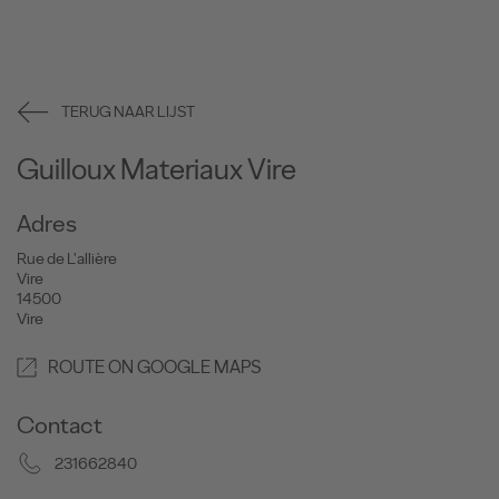
TERUG NAAR LIJST
Guilloux Materiaux Vire
Adres
Rue de L'allière
Vire
14500
Vire
ROUTE ON GOOGLE MAPS
Contact
231662840