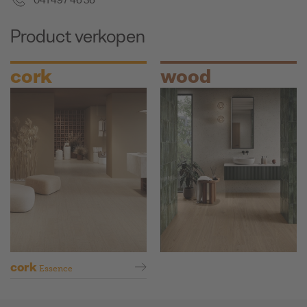
041 497 46 36
Product verkopen
cork
wood
cork
Essence