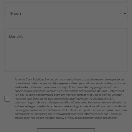
Amorim Cork Solutions S.A. zet zich in om uw privacy te beschermen en te respecteren,
bovendien worden uw persoonlijke gegevens alleen gebruikt om de informatie, producten
en diensten te leveren die u van ons vraagt. Af en toe zouden wij graag contact met u
opnemen over onze producten en diensten, evenals andere inhoud die voor u interessant
kan zijn. Als u ons toestemming geeft om hiervoor contact met u op te nemen, vink dan
hieronder aan. Door op verzenden te klikken, geeft u Amorim Cork Solutions S.A.
toestemming om de verstrekte persoonlijke informatie op te slaan en te verwerken om u
zodoende de gevraagde inhoud te verstrekken. Ik ga ermee akkoord om communicatie te
ontvangen van Amorim Cork Solutions S.A. U kunt zich op elk moment afmelden voor deze
communicatie. Raadpleeg ons privacybeleid voor meer informatie over hoe u zich kunt
afmelden en hoe we ons inzetten om uw privacy te beschermen en te respecteren.