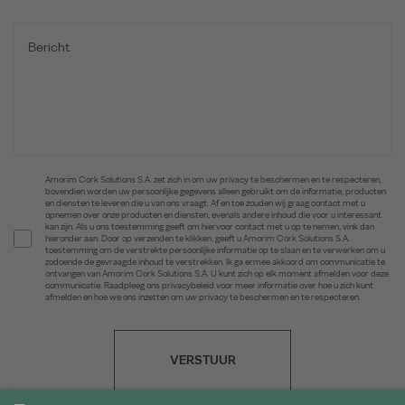
Amorim Cork Solutions S.A. zet zich in om uw privacy te beschermen en te respecteren,
bovendien worden uw persoonlijke gegevens alleen gebruikt om de informatie, producten
en diensten te leveren die u van ons vraagt. Af en toe zouden wij graag contact met u
opnemen over onze producten en diensten, evenals andere inhoud die voor u interessant
kan zijn. Als u ons toestemming geeft om hiervoor contact met u op te nemen, vink dan
hieronder aan. Door op verzenden te klikken, geeft u Amorim Cork Solutions S.A.
toestemming om de verstrekte persoonlijke informatie op te slaan en te verwerken om u
zodoende de gevraagde inhoud te verstrekken. Ik ga ermee akkoord om communicatie te
ontvangen van Amorim Cork Solutions S.A. U kunt zich op elk moment afmelden voor deze
communicatie. Raadpleeg ons privacybeleid voor meer informatie over hoe u zich kunt
afmelden en hoe we ons inzetten om uw privacy te beschermen en te respecteren.
VERSTUUR