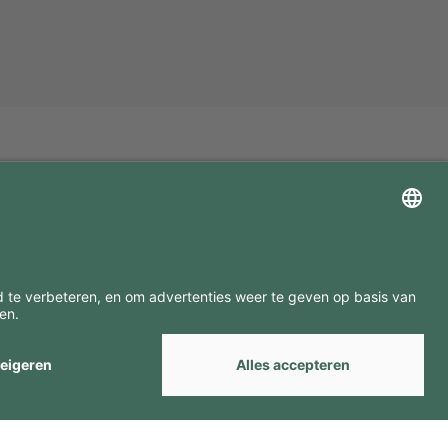
ZOEK ONZE MERKEN
by
Webcomum