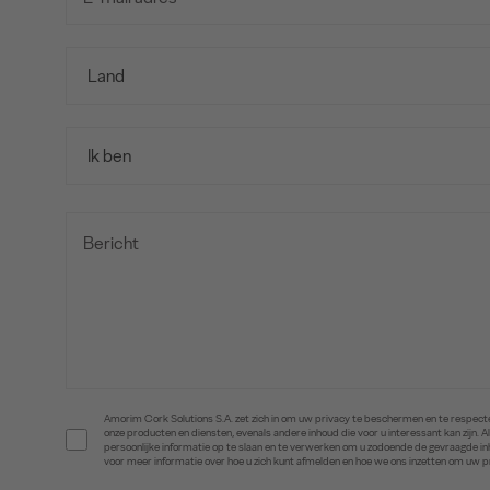
Amorim Cork Solutions S.A. zet zich in om uw privacy te beschermen en te respecte
onze producten en diensten, evenals andere inhoud die voor u interessant kan zijn
persoonlijke informatie op te slaan en te verwerken om u zodoende de gevraagde 
voor meer informatie over hoe u zich kunt afmelden en hoe we ons inzetten om uw 