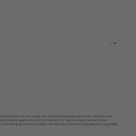
te leveren die u van ons vraagt. Af en toe zouden wij graag contact met u opnemen over
zenden te klikken, geeft u Amorim Cork Solutions S.A. toestemming om de verstrekte
. U kunt zich op elk moment afmelden voor deze communicatie. Raadpleeg ons privacybeleid