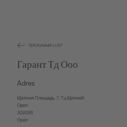
TERUG NAAR LIJST
Гарант Тд Ооо
Adres
Щепная Площадь, 7, Тц Щепной
Орел
302026
Орел