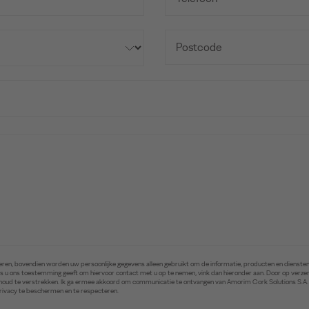
ren, bovendien worden uw persoonlijke gegevens alleen gebruikt om de informatie, producten en diensten 
. Als u ons toestemming geeft om hiervoor contact met u op te nemen, vink dan hieronder aan. Door op ver
inhoud te verstrekken. Ik ga ermee akkoord om communicatie te ontvangen van Amorim Cork Solutions S.A
privacy te beschermen en te respecteren.