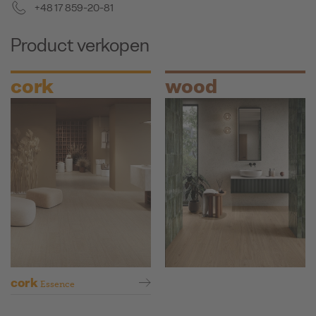
+48 17 859-20-81
Product verkopen
cork
wood
cork
Essence