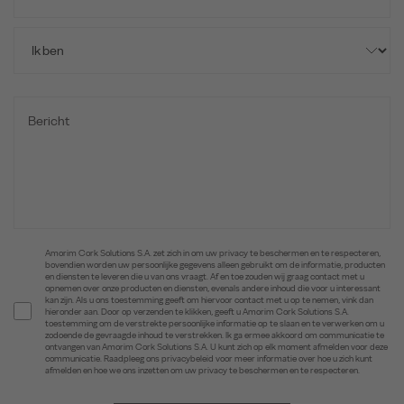
Amorim Cork Solutions S.A. zet zich in om uw privacy te beschermen en te respecteren,
bovendien worden uw persoonlijke gegevens alleen gebruikt om de informatie, producten
en diensten te leveren die u van ons vraagt. Af en toe zouden wij graag contact met u
opnemen over onze producten en diensten, evenals andere inhoud die voor u interessant
kan zijn. Als u ons toestemming geeft om hiervoor contact met u op te nemen, vink dan
hieronder aan. Door op verzenden te klikken, geeft u Amorim Cork Solutions S.A.
toestemming om de verstrekte persoonlijke informatie op te slaan en te verwerken om u
zodoende de gevraagde inhoud te verstrekken. Ik ga ermee akkoord om communicatie te
ontvangen van Amorim Cork Solutions S.A. U kunt zich op elk moment afmelden voor deze
communicatie. Raadpleeg ons privacybeleid voor meer informatie over hoe u zich kunt
afmelden en hoe we ons inzetten om uw privacy te beschermen en te respecteren.