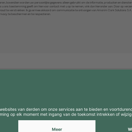
ren, bovendien worden uw persoonlijke gegevens alleen gebruikt om de informatie, producten en diensten 
. Als u ons toestemming geeft om hiervoor contact met u op te nemen, vink dan hieronder aan. Door op ver
inhoud te verstrekken. Ik ga ermee akkoord om communicatie te ontvangen van Amorim Cork Solutions S.A
privacy te beschermen en te respecteren.
BE
CONTACTEN
Contacten