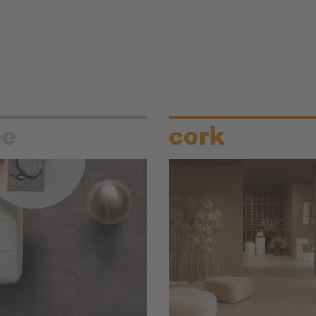
ne
cork