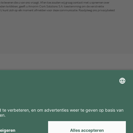
te leveren die u van ons vraagt. Af en toe zouden wij graag contact met u opnemen over
zenden te klikken, geeft u Amorim Cork Solutions S.A. toestemming om de verstrekte
. U kunt zich op elk moment afmelden voor deze communicatie. Raadpleeg ons privacybeleid
ZOEK ONZE MERKEN