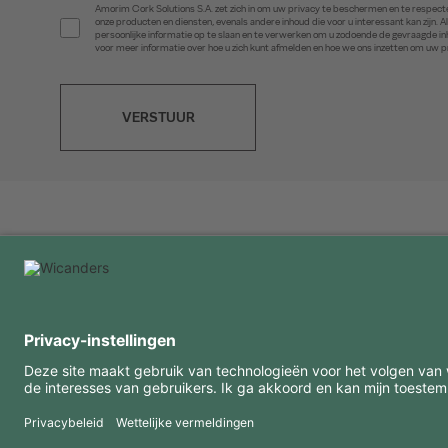
Amorim Cork Solutions S.A. zet zich in om uw privacy te beschermen en te respecte
onze producten en diensten, evenals andere inhoud die voor u interessant kan zijn
persoonlijke informatie op te slaan en te verwerken om u zodoende de gevraagde 
voor meer informatie over hoe u zich kunt afmelden en hoe we ons inzetten om uw 
VERSTUUR
INTERESSANTE INFORMATIE
MIDDELEN
FAQ
Blog
Gebruiksvoorwaarden
Downloads
Privacybeleid