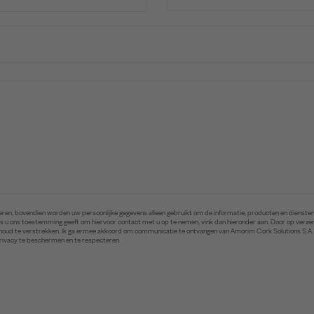
ren, bovendien worden uw persoonlijke gegevens alleen gebruikt om de informatie, producten en diensten 
. Als u ons toestemming geeft om hiervoor contact met u op te nemen, vink dan hieronder aan. Door op ver
inhoud te verstrekken. Ik ga ermee akkoord om communicatie te ontvangen van Amorim Cork Solutions S.A
privacy te beschermen en te respecteren.