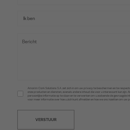
Amorim Cork Solutions S.A. zet zich in om uw privacy te beschermen en te respecte
onze producten en diensten, evenals andere inhoud die voor u interessant kan zijn
persoonlijke informatie op te slaan en te verwerken om u zodoende de gevraagde 
voor meer informatie over hoe u zich kunt afmelden en hoe we ons inzetten om uw 
VERSTUUR