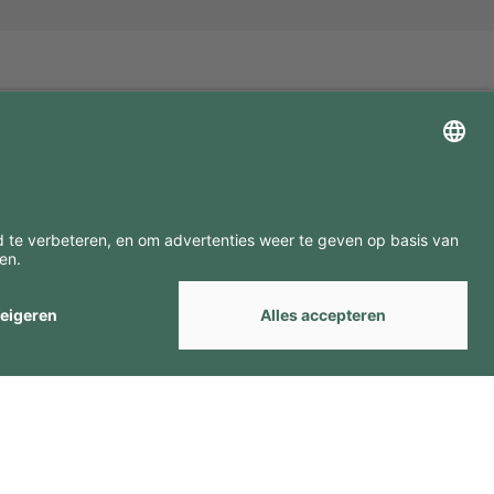
ZOEK ONZE MERKEN
by
Webcomum