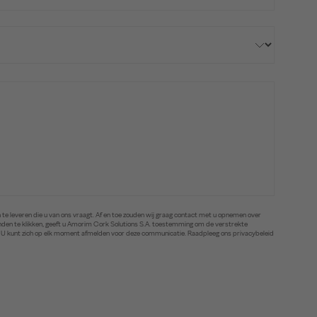
te leveren die u van ons vraagt. Af en toe zouden wij graag contact met u opnemen over
zenden te klikken, geeft u Amorim Cork Solutions S.A. toestemming om de verstrekte
. U kunt zich op elk moment afmelden voor deze communicatie. Raadpleeg ons privacybeleid