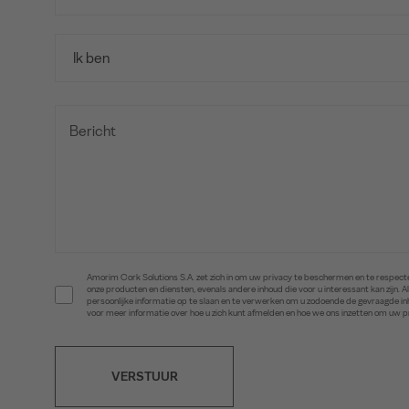
Amorim Cork Solutions S.A. zet zich in om uw privacy te beschermen en te respecte
onze producten en diensten, evenals andere inhoud die voor u interessant kan zijn
persoonlijke informatie op te slaan en te verwerken om u zodoende de gevraagde 
voor meer informatie over hoe u zich kunt afmelden en hoe we ons inzetten om uw 
VERSTUUR