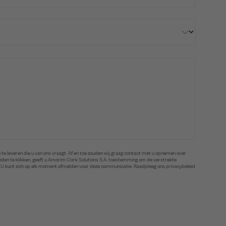
te leveren die u van ons vraagt. Af en toe zouden wij graag contact met u opnemen over
zenden te klikken, geeft u Amorim Cork Solutions S.A. toestemming om de verstrekte
. U kunt zich op elk moment afmelden voor deze communicatie. Raadpleeg ons privacybeleid