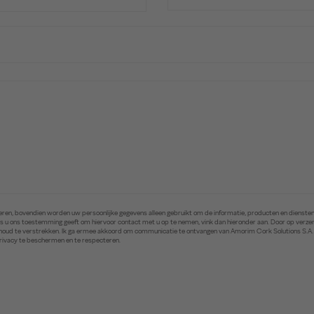
ren, bovendien worden uw persoonlijke gegevens alleen gebruikt om de informatie, producten en diensten 
. Als u ons toestemming geeft om hiervoor contact met u op te nemen, vink dan hieronder aan. Door op ver
inhoud te verstrekken. Ik ga ermee akkoord om communicatie te ontvangen van Amorim Cork Solutions S.A
privacy te beschermen en te respecteren.