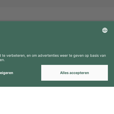
ZOEK ONZE MERKEN
by
Webcomum