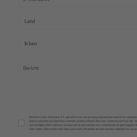
Amorim Cork Solutions S.A. zet zich in om uw privacy te beschermen en te respecte
onze producten en diensten, evenals andere inhoud die voor u interessant kan zijn
persoonlijke informatie op te slaan en te verwerken om u zodoende de gevraagde 
voor meer informatie over hoe u zich kunt afmelden en hoe we ons inzetten om uw 