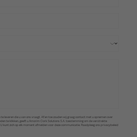
te leveren die u van ons vraagt. Af en toe zouden wij graag contact met u opnemen over
zenden te klikken, geeft u Amorim Cork Solutions S.A. toestemming om de verstrekte
. U kunt zich op elk moment afmelden voor deze communicatie. Raadpleeg ons privacybeleid