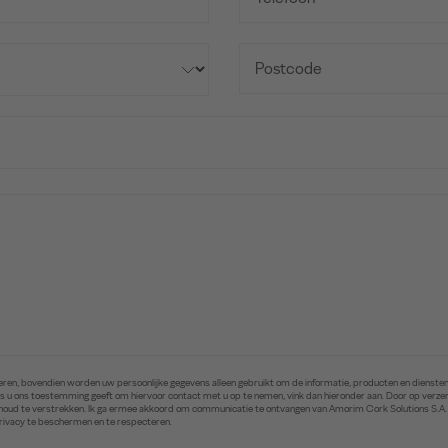
ren, bovendien worden uw persoonlijke gegevens alleen gebruikt om de informatie, producten en diensten 
. Als u ons toestemming geeft om hiervoor contact met u op te nemen, vink dan hieronder aan. Door op ver
inhoud te verstrekken. Ik ga ermee akkoord om communicatie te ontvangen van Amorim Cork Solutions S.A
privacy te beschermen en te respecteren.