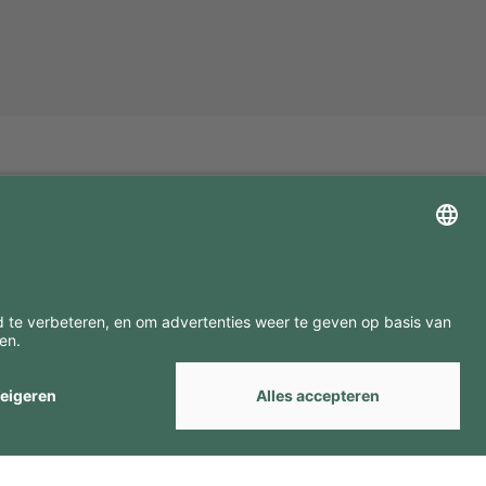
ZOEK ONZE MERKEN
by
Webcomum