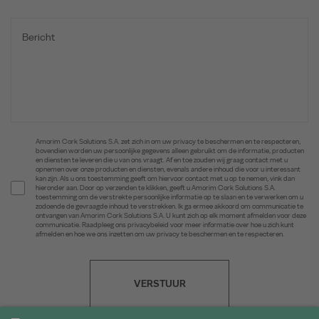
Amorim Cork Solutions S.A. zet zich in om uw privacy te beschermen en te respecteren,
bovendien worden uw persoonlijke gegevens alleen gebruikt om de informatie, producten
en diensten te leveren die u van ons vraagt. Af en toe zouden wij graag contact met u
opnemen over onze producten en diensten, evenals andere inhoud die voor u interessant
kan zijn. Als u ons toestemming geeft om hiervoor contact met u op te nemen, vink dan
hieronder aan. Door op verzenden te klikken, geeft u Amorim Cork Solutions S.A.
toestemming om de verstrekte persoonlijke informatie op te slaan en te verwerken om u
zodoende de gevraagde inhoud te verstrekken. Ik ga ermee akkoord om communicatie te
ontvangen van Amorim Cork Solutions S.A. U kunt zich op elk moment afmelden voor deze
communicatie. Raadpleeg ons privacybeleid voor meer informatie over hoe u zich kunt
afmelden en hoe we ons inzetten om uw privacy te beschermen en te respecteren.
VERSTUUR