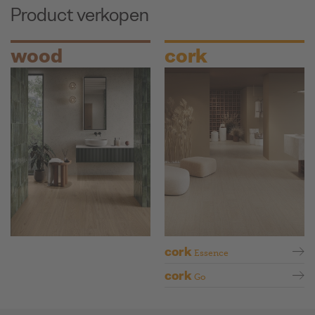
Product verkopen
wood
cork
cork
Essence
cork
Go