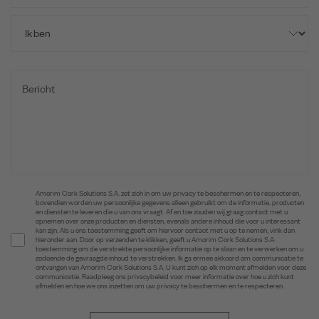
Amorim Cork Solutions S.A. zet zich in om uw privacy te beschermen en te respecteren,
bovendien worden uw persoonlijke gegevens alleen gebruikt om de informatie, producten
en diensten te leveren die u van ons vraagt. Af en toe zouden wij graag contact met u
opnemen over onze producten en diensten, evenals andere inhoud die voor u interessant
kan zijn. Als u ons toestemming geeft om hiervoor contact met u op te nemen, vink dan
hieronder aan. Door op verzenden te klikken, geeft u Amorim Cork Solutions S.A.
toestemming om de verstrekte persoonlijke informatie op te slaan en te verwerken om u
zodoende de gevraagde inhoud te verstrekken. Ik ga ermee akkoord om communicatie te
ontvangen van Amorim Cork Solutions S.A. U kunt zich op elk moment afmelden voor deze
communicatie. Raadpleeg ons privacybeleid voor meer informatie over hoe u zich kunt
afmelden en hoe we ons inzetten om uw privacy te beschermen en te respecteren.