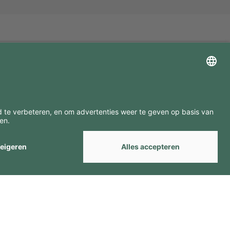
ZOEK ONZE MERKEN
by
Webcomum