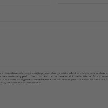
ren, bovendien worden uw persoonlijke gegevens alleen gebruikt om de informatie, producten en diensten 
. Als u ons toestemming geeft om hiervoor contact met u op te nemen, vink dan hieronder aan. Door op ver
inhoud te verstrekken. Ik ga ermee akkoord om communicatie te ontvangen van Amorim Cork Solutions S.A
privacy te beschermen en te respecteren.