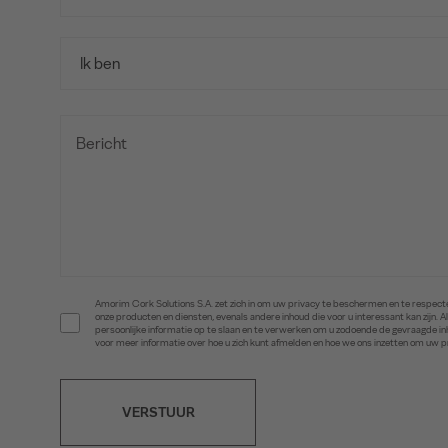
Amorim Cork Solutions S.A. zet zich in om uw privacy te beschermen en te respecte
onze producten en diensten, evenals andere inhoud die voor u interessant kan zijn
persoonlijke informatie op te slaan en te verwerken om u zodoende de gevraagde 
voor meer informatie over hoe u zich kunt afmelden en hoe we ons inzetten om uw 
VERSTUUR