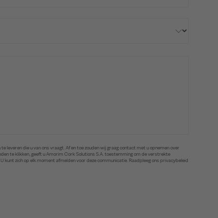
te leveren die u van ons vraagt. Af en toe zouden wij graag contact met u opnemen over
zenden te klikken, geeft u Amorim Cork Solutions S.A. toestemming om de verstrekte
. U kunt zich op elk moment afmelden voor deze communicatie. Raadpleeg ons privacybeleid